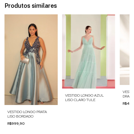
Produtos similares
VESTI
VESTIDO LONGO AZUL
DRAPE
LISO CLARO TULE
ROSA
R$499
VESTIDO LONGO PRATA
LISO BORDADO
R$999,90