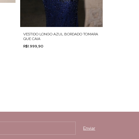
VESTIDO LONG
R$999,90
VESTIDO LONGO AZUL BORDADO TOMARA
QUE CAIA
R$1.999,90