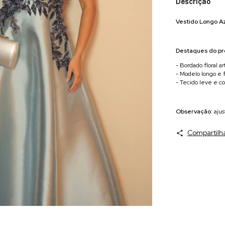
Descrição
Vestido Longo A
Destaques do pr
- Bordado floral 
- Modelo longo e f
- Tecido leve e co
Observação:
ajus
Compartilh