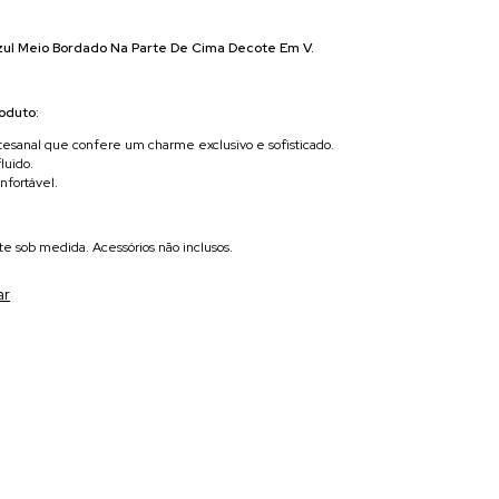
zul Meio Bordado Na Parte De Cima Decote Em V.
oduto:
artesanal que confere um charme exclusivo e sofisticado.
luido.
nfortável.
te sob medida. Acessórios não inclusos.
ar