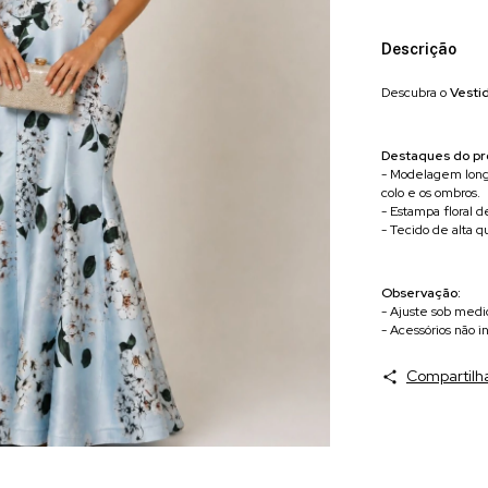
Descrição
Descubra o
Vesti
Destaques do pr
- Modelagem longa
colo e os ombros.
- Estampa floral d
- Tecido de alta 
Observação:
- Ajuste sob medi
- Acessórios não in
Compartilh