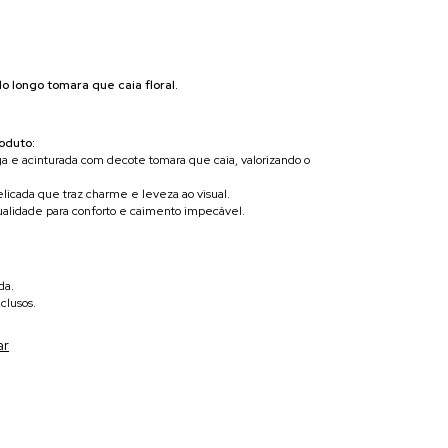
do longo tomara que caia floral.
oduto:
 e acinturada com decote tomara que caia, valorizando o
elicada que traz charme e leveza ao visual.
qualidade para conforto e caimento impecável.
da.
clusos.
ar