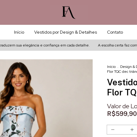
Início
Vestidos por Design & Detalhes
Contato
duzem sua elegância e confiança em cada detalhe.
A escolha certa faz com qu
Início
.
Design & 
Flor TQC dec triâ
Vestid
Flor TQ
R$599,90