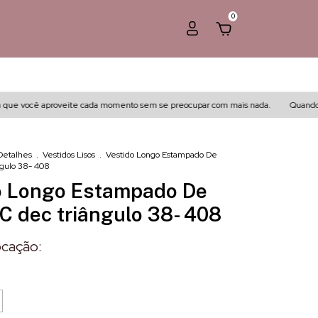
0
e você aproveite cada momento sem se preocupar com mais nada.
Quando você 
Detalhes
.
Vestidos Lisos
.
Vestido Longo Estampado De
ngulo 38- 408
o Longo Estampado De
C dec triângulo 38- 408